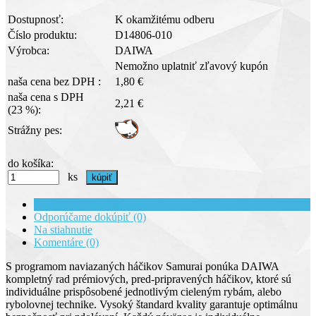
Dostupnosť:
K okamžitému odberu
Číslo produktu:
D14806-010
Výrobca:
DAIWA
Nemožno uplatniť zľavový kupón
naša cena bez DPH :
1,80 €
naša cena s DPH
2,21 €
(23 %):
Strážny pes:
do košíka:
ks
Kompletné špecifikácie
Odporúčame dokúpiť (0)
Na stiahnutie
Komentáre (0)
S programom naviazaných háčikov Samurai ponúka DAIWA
kompletný rad prémiových, pred-pripravených háčikov, ktoré sú
individuálne prispôsobené jednotlivým cieleným rybám, alebo
rybolovnej technike. Vysoký štandard kvality garantuje optimálnu