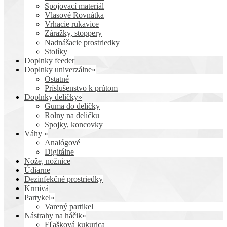
Spojovací materiál
Vlasové Rovnátka
Vrhacie rukavice
Záražky, stoppery
Nadnášacie prostriedky
Stolíky
Doplnky feeder
Doplnky univerzálne»
Ostatné
Príslušenstvo k prútom
Doplnky deličky»
Guma do deličky
Rolny na deličku
Spojky, koncovky
Váhy »
Analógové
Digitálne
Nože, nožnice
Údiarne
Dezinfekčné prostriedky
Krmivá
Partykel»
Varený partikel
Nástrahy na háčik»
Fľašková kukurica