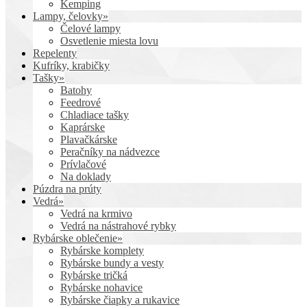
Kemping
Lampy, čelovky»
Čelové lampy
Osvetlenie miesta lovu
Repelenty
Kufríky, krabičky
Tašky»
Batohy
Feedrové
Chladiace tašky
Kaprárske
Plavačkárske
Peračníky na nádvezce
Prívlačové
Na doklady
Púzdra na prúty
Vedrá»
Vedrá na krmivo
Vedrá na nástrahové rybky
Rybárske oblečenie»
Rybárske komplety
Rybárske bundy a vesty
Rybárske tričká
Rybárske nohavice
Rybárske čiapky a rukavice