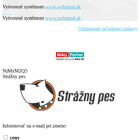
Vytvorené systémom
www.webareal.sk
Vytvorené systémom
www.webareal.sk
Odstúpenie od kúpnej zmluvy
NjMxM2Q5
Strážny pes
Informovať na e-mail pri zmene:
ceny