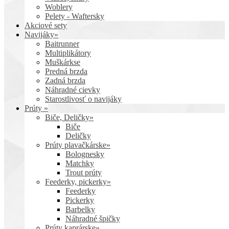
Woblery
Pelety - Waftersky
Akciové sety
Navijáky»
Baitrunner
Multiplikátory
Muškárkse
Predná brzda
Zadná brzda
Náhradné cievky
Starostlivosť o navijáky
Prúty »
Biče, Deličky»
Biče
Deličky
Prúty plavačkárske»
Bolognesky
Matchky
Trout prúty
Feederky, pickerky»
Feederky
Pickerky
Barbelky
Náhradné špičky
Prúty kaprárske»