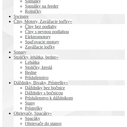
Signálky
Signálky na feeder
Rolničky
Swingre
Člny, Motory, Zavážacie loďky»
Člny bez podlahy
Člny s pevnou podlahou
Elektromotory
Spaľovacie motory
Zavážacie loďky
Sonary
Stoličky, lehátka, bedne»
Lehátka
Stoličky, kreslá
Bedne
Príslušenstvo
Dáždniky, Bivaky, Prístrešky»
Dáždniky bez bočnice
Dáždniky s bočnicou
Príslušenstvo k dáždnikom
Stany
Prístrešky
Ohrievače, Spacáky»
Spacáky
Ohrievače do stanov