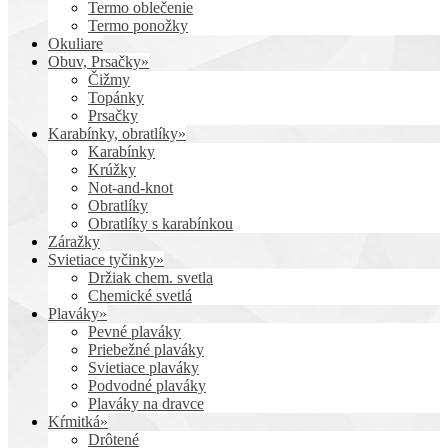
Termo oblečenie
Termo ponožky
Okuliare
Obuv, Prsačky»
Čižmy
Topánky
Prsačky
Karabínky, obratlíky»
Karabínky
Krúžky
Not-and-knot
Obratlíky
Obratlíky s karabínkou
Záražky
Svietiace tyčinky»
Držiak chem. svetla
Chemické svetlá
Plaváky»
Pevné plaváky
Priebežné plaváky
Svietiace plaváky
Podvodné plaváky
Plaváky na dravce
Kŕmitká»
Drôtené