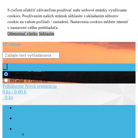
S cieľom uľahčiť užívateľom používať naše webové stránky využívame
cookies. Používaním našich stránok súhlasíte s ukladaním súborov
cookie na vašom počítači / zariadení. Nastavenia cookies môžete zmeniť
v nastavení vášho prehliadača.
Odmietnuť všetko
Súhlasím
Hľadanie
Hľadať v tovare
Hľadať v článkoch
Prihlásenie
Nová registrácia
0 ks / 0,00 €
0 ks
KONTAKTY
O NÁS
E-shop