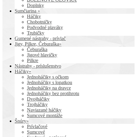
Doplnky
Sumčiarina »
Háčiky
Chobotničky
Podvodné plaváky
Trubičky
Gumené nástrahy - prívlač
Jigy, Pilkre, Čeburaška»
Čeburaška
Jigové hlavičky
Pilkre
Nástrahy - príslušenstvo
Háčiky»
Jednoháčiky s očkom
Jednoháčiky s lopatkou
Jednoháčiky na dravce
Jednoháčiky bez protihrotu
Dvojháčiky
Trojháčiky
Naviazané háčiky
Sumcové montáže
Šnúry»
Prívlačové
Sumcové