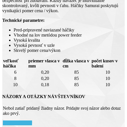
bezpečnosť pri zdolávaní. Každý náväzec je individuálne
skontrolovaný, kvôli pevnosti v ťahu. Háčiky Samurai poskytujú
vynikajúci pomer cena / výkon.
Technické parametre:
Pred-pripravené naviazané háčiky
Vhodné na lov metódou power feeder
Vysoká kvalita
Vysoká pevnosť v uzle
Skvelý pomer cena/výkon
veľkosť
priemer vlasca v
dĺžka vlasca v
počet kusov v
háčika
mm
cm
balení
6
0,20
85
10
8
0,20
85
10
10
0,18
85
10
NÁZORY A OTÁZKY NÁVŠTEVNÍKOV
Nebol zatiaľ pridaný žiadny názor. Pridajte svoj názor alebo dotaz
ako prvý.
Pridať komentár