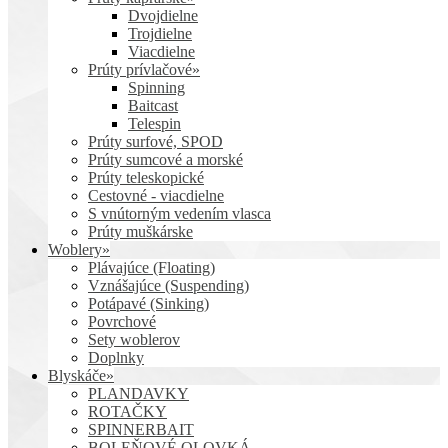
Dvojdielne
Trojdielne
Viacdielne
Prúty prívlačové»
Spinning
Baitcast
Telespin
Prúty surfové, SPOD
Prúty sumcové a morské
Prúty teleskopické
Cestovné - viacdielne
S vnútorným vedením vlasca
Prúty muškárske
Woblery»
Plávajúce (Floating)
Vznášajúce (Suspending)
Potápavé (Sinking)
Povrchové
Sety woblerov
Doplnky
Blyskáče»
PLANDAVKY
ROTAČKY
SPINNERBAIT
BOLEŇOVÉ OLOVKÁ