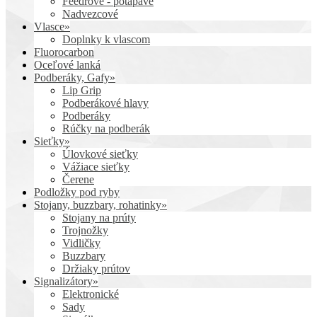
Feedrové - potápavé
Nadvezcové
Vlasce»
Doplnky k vlascom
Fluorocarbon
Oceľové lanká
Podberáky, Gafy»
Lip Grip
Podberákové hlavy
Podberáky
Rúčky na podberák
Sieťky»
Úlovkové sieťky
Vážiace sieťky
Čerene
Podložky pod ryby
Stojany, buzzbary, rohatinky»
Stojany na prúty
Trojnožky
Vidličky
Buzzbary
Držiaky prútov
Signalizátory»
Elektronické
Sady