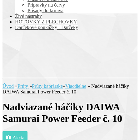
Prípravky na červy
Prísady do krmiva
Živé nástrahy
HOTOVKY Z PLECHOVKY
Darčekové poukážky - Darčeky
Úvod
»
Prúty
»
Prúty kaprárske
»
Viacdielne
»
Nadviazané háčiky
DAIWA Samurai Power Feeder č. 10
Nadviazané háčiky DAIWA
Samurai Power Feeder č. 10
Akcia