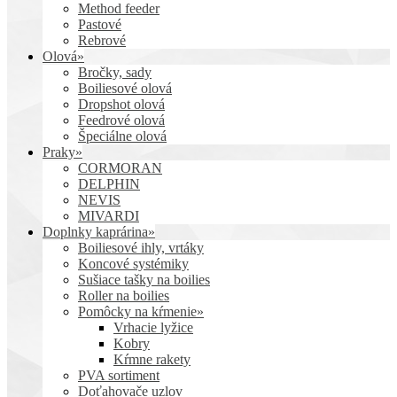
Method feeder
Pastové
Rebrové
Olová»
Bročky, sady
Boiliesové olová
Dropshot olová
Feedrové olová
Špeciálne olová
Praky»
CORMORAN
DELPHIN
NEVIS
MIVARDI
Doplnky kaprárina»
Boiliesové ihly, vrtáky
Koncové systémiky
Sušiace tašky na boilies
Roller na boilies
Pomôcky na kŕmenie»
Vrhacie lyžice
Kobry
Kŕmne rakety
PVA sortiment
Doťahovače uzlov