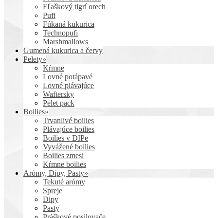
Fľaškový tigrí orech
Pufi
Fúkaná kukurica
Technopufi
Marshmallows
Gumená kukurica a červy
Pelety»
Kŕmne
Lovné potápavé
Lovné plávajúce
Waftersky
Pelet pack
Boilies»
Trvanlivé boilies
Plávajúce boilies
Boilies v DIPe
Vyvážené boilies
Boilies zmesi
Kŕmne boilies
Arómy, Dipy, Pasty»
Tekuté arómy
Spreje
Dipy
Pasty
Práškové posilovače