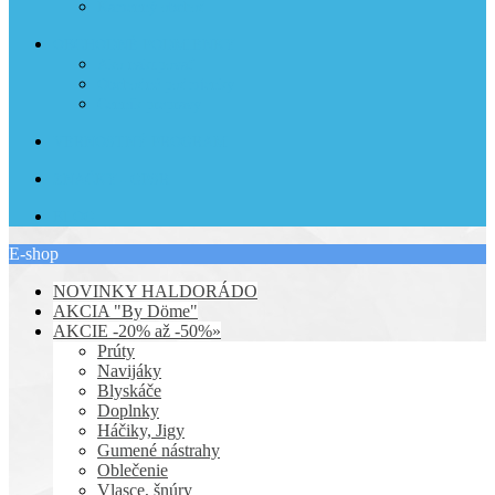
Kamenný obchod
OBCHODNÉ PODMIENKY
Ako nakupovať
Obchodné podmienky
Cenník prepravy
VERNOSTNÝ PROGRAM
ZNAČKY - GPSR
BLOG
E-shop
NOVINKY HALDORÁDO
AKCIA "By Döme"
AKCIE -20% až -50%»
Prúty
Navijáky
Blyskáče
Doplnky
Háčiky, Jigy
Gumené nástrahy
Oblečenie
Vlasce, šnúry